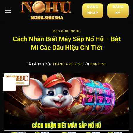
Chuyển
ĐĂNG
ĐĂNG
đến
NHẬP
KÝ
nội
dung
MẸO CHƠI NOHU
Cách Nhận Biết Máy Sắp Nổ Hũ – Bật
Mí Các Dấu Hiệu Chi Tiết
ĐÃ ĐĂNG TRÊN
THÁNG 6 29, 2025
BỞI
CONTENT
29
Th6