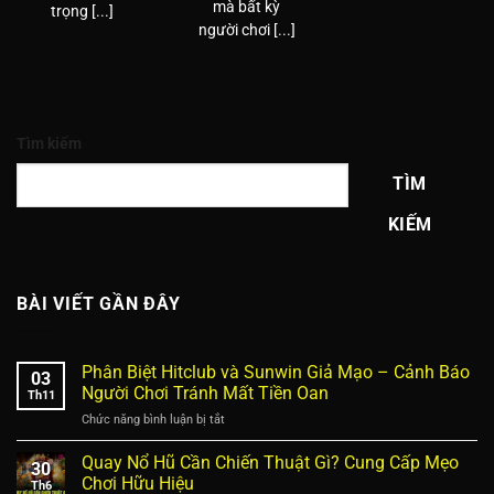
mà bất kỳ
trọng [...]
người chơi [...]
Tìm kiếm
TÌM
KIẾM
BÀI VIẾT GẦN ĐÂY
Phân Biệt Hitclub và Sunwin Giả Mạo – Cảnh Báo
03
Người Chơi Tránh Mất Tiền Oan
Th11
ở
Chức năng bình luận bị tắt
Phân
Biệt
Quay Nổ Hũ Cần Chiến Thuật Gì? Cung Cấp Mẹo
30
Hitclub
Chơi Hữu Hiệu
Th6
và