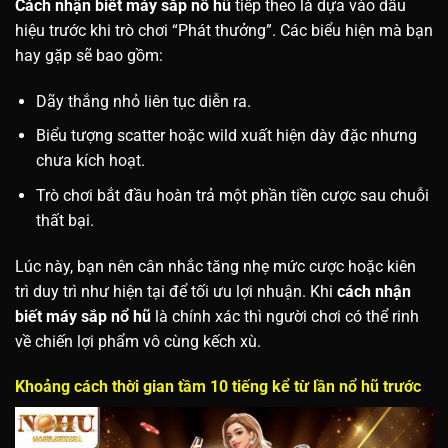
Cách nhận biết máy sắp nổ hũ
tiếp theo là dựa vào dấu
hiệu trước khi trò chơi “Phát thưởng”. Các biểu hiện mà bạn
hay gặp sẽ bao gồm:
Dãy thắng nhỏ liên tục diễn ra.
Biểu tượng scatter hoặc wild xuất hiện dày đặc nhưng
chưa kích hoạt.
Trò chơi bắt đầu hoàn trả một phần tiền cược sau chuỗi
thất bại.
Lúc này, bạn nên cân nhắc tăng nhẹ mức cược hoặc kiên
trì duy trì như hiện tại để tối ưu lợi nhuận. Khi
cách nhận
biết máy sắp nổ hũ
là chính xác thì người chơi có thể rinh
về chiến lợi phẩm vô cùng kếch xù.
Khoảng cách thời gian tầm 10 tiếng kể từ lần nổ hũ trước