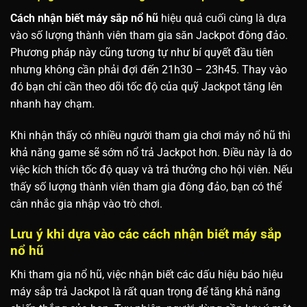
Cách nhận biết máy sắp nổ hũ
hiệu quả cuối cùng là dựa
vào số lượng thành viên tham gia săn Jackpot đông đảo.
Phương pháp này cũng tương tự như bí quyết đầu tiên
nhưng không cần phải đợi đến 21h30 – 23h45. Thay vào
đó bạn chỉ cần theo dõi tốc độ của quỹ Jackpot tăng lên
nhanh hay chạm.
Khi nhận thấy có nhiều người tham gia chơi máy nổ hũ thì
khả năng game sẽ sớm nổ trả Jackpot hơn. Điều này là do
việc kích thích tốc độ quay và trả thưởng cho hội viên. Nếu
thấy số lượng thành viên tham gia đông đảo, bạn có thể
cân nhắc gia nhập vào trò chơi.
Lưu ý khi dựa vào các cách nhận biết máy sắp
nổ hũ
Khi tham gia nổ hũ, việc nhận biết các dấu hiệu báo hiệu
máy sắp trả Jackpot là rất quan trọng để tăng khả năng