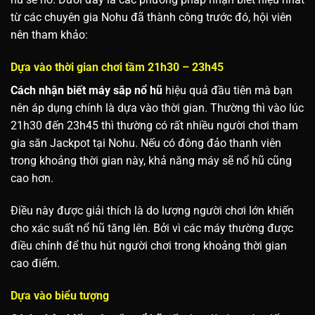
từ các chuyên gia Nohu đã thành công trước đó, hội viên
nên tham khảo:
Dựa vào thời gian chơi tầm 21h30 – 23h45
Cách nhận biết máy sắp nổ hũ
hiệu quả đầu tiên mà bạn
nên áp dụng chính là dựa vào thời gian. Thường thì vào lúc
21h30 đến 23h45 thì thường có rất nhiều người chơi tham
gia săn Jackpot tại Nohu. Nếu có đông đảo thanh viên
trong khoảng thời gian này, khả năng máy sẽ nổ hũ cũng
cao hơn.
Điều này được giải thích là do lượng người chơi lớn khiến
cho xác suất nổ hũ tăng lên. Bởi vì các máy thường được
điều chỉnh để thu hút người chơi trong khoảng thời gian
cao điểm.
Dựa vào biểu tượng