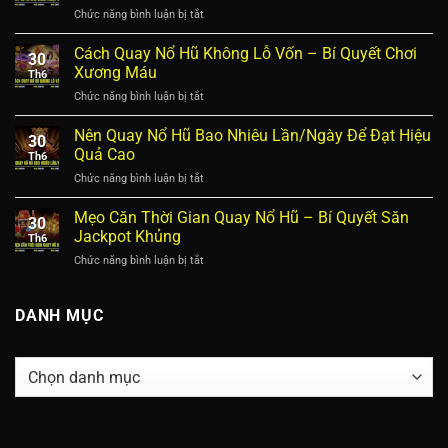
ở
Chức năng bình luận bị tắt
Sunwin
Quay
Giả
Nổ
Cách Quay Nổ Hũ Không Lỗ Vốn – Bí Quyết Chơi
Mạo
30
Hũ
–
Xương Máu
Th6
Cần
Cảnh
ở
Chức năng bình luận bị tắt
Chiến
Báo
Cách
Thuật
Người
Quay
Nên Quay Nổ Hũ Bao Nhiêu Lần/Ngày Để Đạt Hiệu
Gì?
Chơi
30
Nổ
Cung
Quả Cao
Tránh
Th6
Hũ
Cấp
Mất
ở
Chức năng bình luận bị tắt
Không
Mẹo
Tiền
Nên
Lỗ
Chơi
Oan
Quay
Mẹo Căn Thời Gian Quay Nổ Hũ – Bí Quyết Săn
Vốn
Hữu
30
Nổ
–
Jackpot Khủng
Hiệu
Th6
Hũ
Bí
ở
Chức năng bình luận bị tắt
Bao
Quyết
Mẹo
Nhiêu
Chơi
Căn
Lần/Ngày
Xương
Thời
DANH MỤC
Để
Máu
Gian
Đạt
Quay
Hiệu
Nổ
Quả
Danh
Hũ
Cao
mục
–
Bí
Quyết
Săn