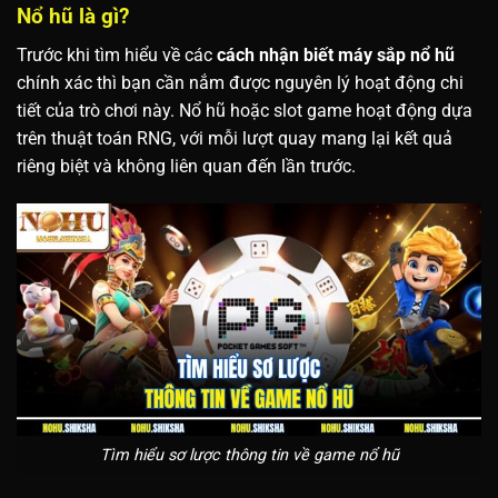
Nổ hũ là gì?
Trước khi tìm hiểu về các
cách nhận biết máy sắp nổ hũ
chính xác thì bạn cần nắm được nguyên lý hoạt động chi
tiết của trò chơi này. Nổ hũ hoặc slot game hoạt động dựa
trên thuật toán RNG, với mỗi lượt quay mang lại kết quả
riêng biệt và không liên quan đến lần trước.
Tìm hiểu sơ lược thông tin về game nổ hũ