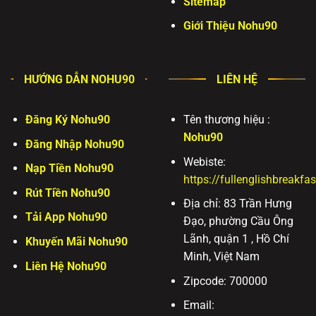
Sitemap
Giới Thiệu Nohu90
HƯỚNG DẪN NOHU90
LIÊN HỆ
Đăng Ký Nohu90
Tên thương hiệu :
Nohu90
Đăng Nhập Nohu90
Webiste:
Nạp Tiền Nohu90
https://fullenglishbreakfas
Rút Tiền Nohu90
Địa chỉ:
83 Trần Hưng
Tải App Nohu90
Đạo, phường Cầu Ông
Lãnh, quận 1 , Hồ Chí
Khuyến Mãi Nohu90
Minh, Việt Nam
Liên Hệ Nohu90
Zipcode:
700000
Email: