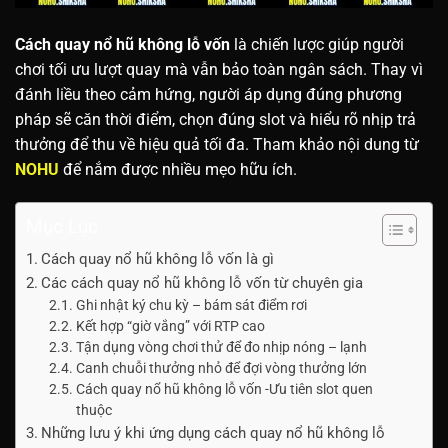
Cách quay nổ hũ không lỗ vốn
là chiến lược giúp người
chơi tối ưu lượt quay mà vẫn bảo toàn ngân sách. Thay vì
đánh liều theo cảm hứng, người áp dụng đúng phương
pháp sẽ căn thời điểm, chọn đúng slot và hiểu rõ nhịp trả
thưởng để thu về hiệu quả tối đa. Tham khảo nội dung từ
NOHU
để nắm được nhiều mẹo hữu ích.
Mục Lục
Cách quay nổ hũ không lỗ vốn là gì
Các cách quay nổ hũ không lỗ vốn từ chuyên gia
Ghi nhật ký chu kỳ – bám sát điểm rơi
Kết hợp “giờ vắng” với RTP cao
Tận dụng vòng chơi thử để đo nhịp nóng – lạnh
Canh chuỗi thưởng nhỏ để đợi vòng thưởng lớn
Cách quay nổ hũ không lỗ vốn -Ưu tiên slot quen
thuộc
Những lưu ý khi ứng dụng cách quay nổ hũ không lỗ