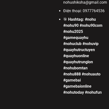
nohushiksha
@gmail.com
Điện thoại: 0977764536
🎯
Hashtag: #nohu
#nohu90 #nohu90com
#nohu2025
#gamequayhu
#nohuclub #nohuvip
#quayhutructuyen
#quayhuonline
#quayhutrunglon
#nohubomtan
#nohu888 #nohuauto
#gamebai
#gamebaionline
#nohutoday #nohufun