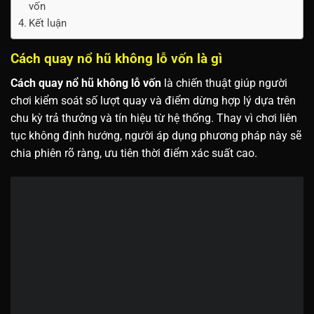
vốn
Kết luận
Cách quay nổ hũ không lỗ vốn là gì
Cách quay nổ hũ không lỗ vốn
là chiến thuật giúp người
chơi kiểm soát số lượt quay và điểm dừng hợp lý dựa trên
chu kỳ trả thưởng và tín hiệu từ hệ thống. Thay vì chơi liên
tục không định hướng, người áp dụng phương pháp này sẽ
chia phiên rõ ràng, ưu tiên thời điểm xác suất cao.