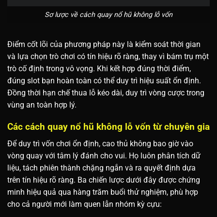
Sơ lược về cách quay nổ hũ không lỗ vốn
Điểm cốt lõi của phương pháp này là kiểm soát thời gian
và lựa chọn trò chơi có tín hiệu rõ ràng, thay vì bám trụ một
trò cố định trong vô vọng. Khi kết hợp đúng thời điểm,
đúng slot bạn hoàn toàn có thể duy trì hiệu suất ổn định.
Đồng thời hạn chế thua lỗ kéo dài, duy trì vòng cược trong
vùng an toàn hợp lý.
Các cách quay nổ hũ không lỗ vốn từ chuyên gia
Để duy trì vốn chơi ổn định, cao thủ không bao giờ vào
vòng quay với tâm lý đánh cho vui. Họ luôn phân tích dữ
liệu, tách phiên thành chặng ngắn và ra quyết định dựa
trên tín hiệu rõ ràng. Ba chiến lược dưới đây được chứng
minh hiệu quả qua hàng trăm buổi thử nghiệm, phù hợp
cho cả người mới làm quen lẫn nhóm kỳ cựu: