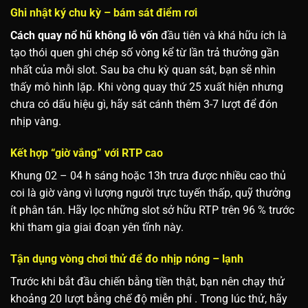
Ghi nhật ký chu kỳ – bám sát điểm rơi
Cách quay nổ hũ không lỗ vốn
đầu tiên và khá hữu ích là
tạo thói quen ghi chép số vòng kể từ lần trả thưởng gần
nhất của mỗi slot. Sau ba chu kỳ quan sát, bạn sẽ nhìn
thấy mô hình lặp. Khi vòng quay thứ 25 xuất hiện nhưng
chưa có dấu hiệu gì, hãy sát cánh thêm 3-7 lượt để đón
nhịp vàng.
Kết hợp “giờ vắng” với RTP cao
Khung 02 – 04 h sáng hoặc 13h trưa được nhiều cao thủ
coi là giờ vàng vì lượng người trực tuyến thấp, quỹ thưởng
ít phân tán. Hãy lọc những slot sở hữu RTP trên 96 % trước
khi tham gia giai đoạn yên tĩnh này.
Tận dụng vòng chơi thử để đo nhịp nóng – lạnh
Trước khi bắt đầu chiến bằng tiền thật, bạn nên chạy thử
khoảng 20 lượt bằng chế độ miễn phí . Trong lúc thử, hãy