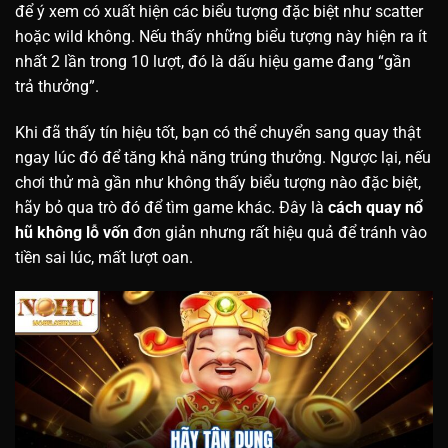
để ý xem có xuất hiện các biểu tượng đặc biệt như scatter
hoặc wild không. Nếu thấy những biểu tượng này hiện ra ít
nhất 2 lần trong 10 lượt, đó là dấu hiệu game đang “gần
trả thưởng”.
Khi đã thấy tín hiệu tốt, bạn có thể chuyển sang quay thật
ngay lúc đó để tăng khả năng trúng thưởng. Ngược lại, nếu
chơi thử mà gần như không thấy biểu tượng nào đặc biệt,
hãy bỏ qua trò đó để tìm game khác. Đây là
cách quay nổ
hũ không lỗ vốn
đơn giản nhưng rất hiệu quả để tránh vào
tiền sai lúc, mất lượt oan.