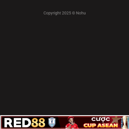
Copyright 2025 © Nohu