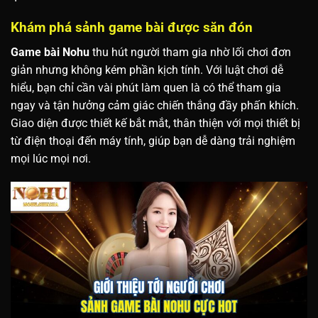
Khám phá sảnh game bài được săn đón
Game bài Nohu
thu hút người tham gia nhờ lối chơi đơn
giản nhưng không kém phần kịch tính. Với luật chơi dễ
hiểu, bạn chỉ cần vài phút làm quen là có thể tham gia
ngay và tận hưởng cảm giác chiến thắng đầy phấn khích.
Giao diện được thiết kế bắt mắt, thân thiện với mọi thiết bị
từ điện thoại đến máy tính, giúp bạn dễ dàng trải nghiệm
mọi lúc mọi nơi.