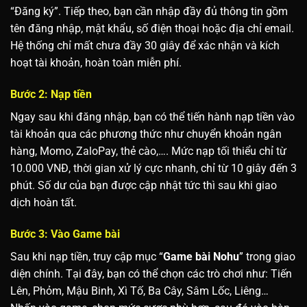
“Đăng ký”. Tiếp theo, bạn cần nhập đầy đủ thông tin gồm
tên đăng nhập, mật khẩu, số điện thoại hoặc địa chỉ email.
Hệ thống chỉ mất chưa đầy 30 giây để xác nhận và kích
hoạt tài khoản, hoàn toàn miễn phí.
Bước 2: Nạp tiền
Ngay sau khi đăng nhập, bạn có thể tiến hành nạp tiền vào
tài khoản qua các phương thức như chuyển khoản ngân
hàng, Momo, ZaloPay, thẻ cào,…. Mức nạp tối thiểu chỉ từ
10.000 VNĐ, thời gian xử lý cực nhanh, chỉ từ 10 giây đến 3
phút. Số dư của bạn được cập nhật tức thì sau khi giao
dịch hoàn tất.
Bước 3: Vào Game bài
Sau khi nạp tiền, truy cập mục “
Game bài Nohu
” trong giao
diện chính. Tại đây, bạn có thể chọn các trò chơi như: Tiến
Lên, Phỏm, Mậu Binh, Xì Tố, Ba Cây, Sâm Lốc, Liêng…