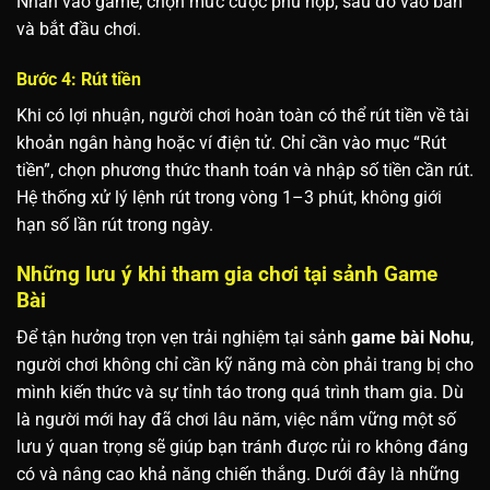
Nhấn vào game, chọn mức cược phù hợp, sau đó vào bàn
và bắt đầu chơi.
Bước 4: Rút tiền
Khi có lợi nhuận, người chơi hoàn toàn có thể rút tiền về tài
khoản ngân hàng hoặc ví điện tử. Chỉ cần vào mục “Rút
tiền”, chọn phương thức thanh toán và nhập số tiền cần rút.
Hệ thống xử lý lệnh rút trong vòng 1–3 phút, không giới
hạn số lần rút trong ngày.
Những lưu ý khi tham gia chơi tại sảnh Game
Bài
Để tận hưởng trọn vẹn trải nghiệm tại sảnh
game bài Nohu
,
người chơi không chỉ cần kỹ năng mà còn phải trang bị cho
mình kiến thức và sự tỉnh táo trong quá trình tham gia. Dù
là người mới hay đã chơi lâu năm, việc nắm vững một số
lưu ý quan trọng sẽ giúp bạn tránh được rủi ro không đáng
có và nâng cao khả năng chiến thắng. Dưới đây là những