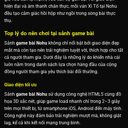
hiện đại và âm thanh chân thực, mỗi ván Xì Tố tại Nohu
đều tạo cảm giác hồi hộp như ngồi trong sòng bài thực
thụ.
Top lý do nên chơi tại sảnh game bài
Sảnh
game bài Nohu
không chỉ nổi bật bởi giao diện đẹp
mắt mà còn tạo nên trải nghiệm tuyệt vời, thích hợp cho tất
cả người tham gia. Dưới đây là những lý do khiến nhà cái
luôn nằm trong danh sách lựa chọn hàng đầu của cộng
đồng người tham gia yêu thích bài đổi thưởng.
Giao diện tối ưu
Sảnh
game bài Nohu
sử dụng công nghệ HTML5 cùng đồ
họa 3D sắc nét, giúp game load nhanh chỉ trong 2–3 giây
trên mọi thiết bị, từ smartphone iOS, Android đến máy tính.
Công nghệ này đảm bảo trải nghiệm mượt mà, không giật
lag, kể cả khi kết nối mạng trung bình.