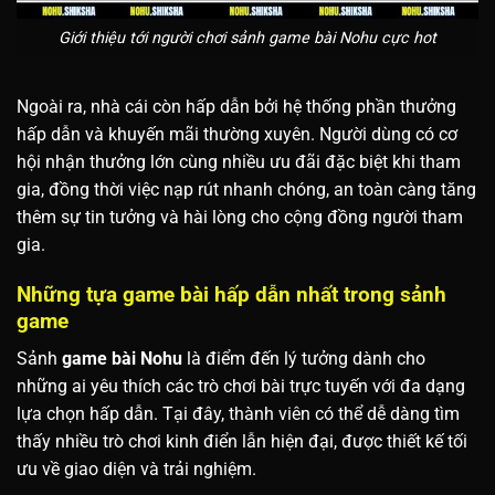
Giới thiệu tới người chơi sảnh game bài Nohu cực hot
Ngoài ra, nhà cái còn hấp dẫn bởi hệ thống phần thưởng
hấp dẫn và khuyến mãi thường xuyên. Người dùng có cơ
hội nhận thưởng lớn cùng nhiều ưu đãi đặc biệt khi tham
gia, đồng thời việc nạp rút nhanh chóng, an toàn càng tăng
thêm sự tin tưởng và hài lòng cho cộng đồng người tham
gia.
Những tựa game bài hấp dẫn nhất trong sảnh
game
Sảnh
game bài Nohu
là điểm đến lý tưởng dành cho
những ai yêu thích các trò chơi bài trực tuyến với đa dạng
lựa chọn hấp dẫn. Tại đây, thành viên có thể dễ dàng tìm
thấy nhiều trò chơi kinh điển lẫn hiện đại, được thiết kế tối
ưu về giao diện và trải nghiệm.