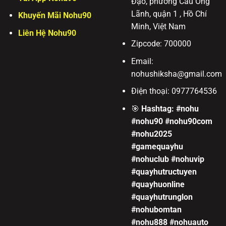
Đạo, phường Cầu Ông
Lãnh, quận 1 , Hồ Chí
Khuyến Mãi Nohu90
Minh, Việt Nam
Liên Hệ Nohu90
Zipcode:
700000
Email:
nohushiksha
@gmail.com
Điện thoại: 0977764536
🎯
Hashtag: #nohu
#nohu90 #nohu90com
#nohu2025
#gamequayhu
#nohuclub #nohuvip
#quayhutructuyen
#quayhuonline
#quayhutrunglon
#nohubomtan
#nohu888 #nohuauto