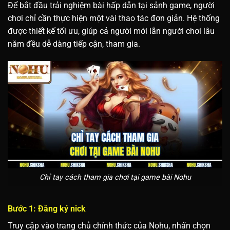
Để bắt đầu trải nghiệm bài hấp dẫn tại sảnh game, người
chơi chỉ cần thực hiện một vài thao tác đơn giản. Hệ thống
được thiết kế tối ưu, giúp cả người mới lẫn người chơi lâu
năm đều dễ dàng tiếp cận, tham gia.
Chỉ tay cách tham gia chơi tại game bài Nohu
Bước 1: Đăng ký nick
Truy cập vào trang chủ chính thức của Nohu, nhấn chọn