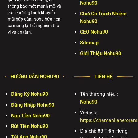
Nohu90
thống bảo mật mạnh mẽ, và
các chương trình khuyến
Chơi Có Trách Nhiệm
mãi hấp dẫn, Nohu hứa hẹn
Nohu90
sẽ mang lại trải nghiệm thú
CEO Nohu90
vị và an tâm.
Sitemap
Giới Thiệu Nohu90
HƯỚNG DẪN NOHU90
LIÊN HỆ
Đăng Ký Nohu90
Tên thương hiệu :
Nohu90
Đăng Nhập Nohu90
Webiste:
Nạp Tiền Nohu90
https://chamanllaneroram
Rút Tiền Nohu90
Địa chỉ:
83 Trần Hưng
Tải App Nohu90