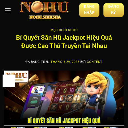
Chuyển
ĐĂNG
ĐĂNG
đến
NHẬP
KÝ
nội
dung
MẸO CHƠI NOHU
Bí Quyết Săn Hũ Jackpot Hiệu Quả
Được Cao Thủ Truyền Tai Nhau
ĐÃ ĐĂNG TRÊN
THÁNG 6 29, 2025
BỞI
CONTENT
29
Th6