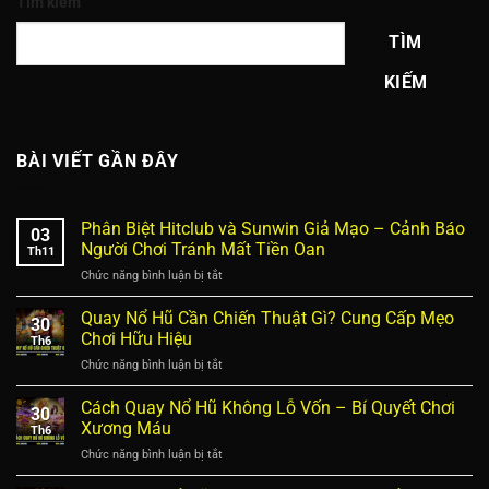
Tìm kiếm
TÌM
KIẾM
BÀI VIẾT GẦN ĐÂY
Phân Biệt Hitclub và Sunwin Giả Mạo – Cảnh Báo
03
Người Chơi Tránh Mất Tiền Oan
Th11
ở
Chức năng bình luận bị tắt
Phân
Biệt
Quay Nổ Hũ Cần Chiến Thuật Gì? Cung Cấp Mẹo
30
Hitclub
Chơi Hữu Hiệu
Th6
và
ở
Chức năng bình luận bị tắt
Sunwin
Quay
Giả
Nổ
Cách Quay Nổ Hũ Không Lỗ Vốn – Bí Quyết Chơi
Mạo
30
Hũ
–
Xương Máu
Th6
Cần
Cảnh
ở
Chức năng bình luận bị tắt
Chiến
Báo
Cách
Thuật
Người