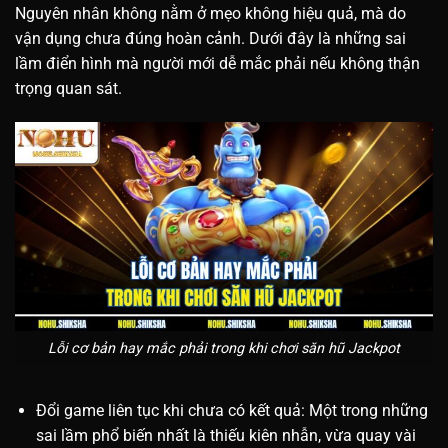
Nguyên nhân không nằm ở mẹo không hiệu quả, mà do
vận dụng chưa đúng hoàn cảnh. Dưới đây là những sai
lầm điển hình mà người mới dễ mắc phải nếu không thận
trọng quan sát.
Lỗi cơ bản hay mắc phải trong khi chơi săn hũ Jackpot
Đổi game liên tục khi chưa có kết quả: Một trong những
sai lầm phổ biến nhất là thiếu kiên nhẫn, vừa quay vài