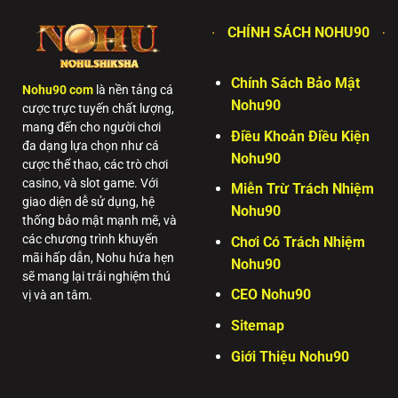
CHÍNH SÁCH NOHU90
Chính Sách Bảo Mật
Nohu90 com
là nền tảng cá
Nohu90
cược trực tuyến chất lượng,
mang đến cho người chơi
Điều Khoản Điều Kiện
đa dạng lựa chọn như cá
Nohu90
cược thể thao, các trò chơi
casino, và slot game. Với
Miễn Trừ Trách Nhiệm
giao diện dễ sử dụng, hệ
Nohu90
thống bảo mật mạnh mẽ, và
các chương trình khuyến
Chơi Có Trách Nhiệm
mãi hấp dẫn, Nohu hứa hẹn
Nohu90
sẽ mang lại trải nghiệm thú
CEO Nohu90
vị và an tâm.
Sitemap
Giới Thiệu Nohu90