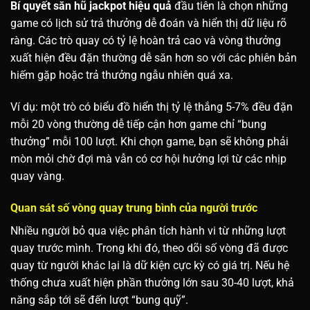
Bí quyết săn hũ jackpot hiệu quả
đầu tiên là chọn những
game có lịch sử trả thưởng dễ đoán và hiển thị dữ liệu rõ
ràng. Các trò quay có tỷ lệ hoàn trả cao và vòng thưởng
xuất hiện đều đặn thường dễ săn hơn so với các phiên bản
hiếm gặp hoặc trả thưởng ngẫu nhiên quá xa.
Ví dụ: một trò có biểu đồ hiển thị tỷ lệ thắng 5-7% đều đặn
mỗi 20 vòng thường dễ tiếp cận hơn game chỉ “bung
thưởng” mỗi 100 lượt. Khi chọn game, bạn sẽ không phải
mòn mỏi chờ đợi mà vẫn có cơ hội hưởng lợi từ các nhịp
quay vàng.
Quan sát số vòng quay trung bình của người trước
Nhiều người bỏ qua việc phân tích hành vi từ những lượt
quay trước mình. Trong khi đó, theo dõi số vòng đã được
quay từ người khác lại là dữ kiện cực kỳ có giá trị. Nếu hệ
thống chưa xuất hiện phần thưởng lớn sau 30-40 lượt, khả
năng sắp tới sẽ đến lượt “bung quỹ”.