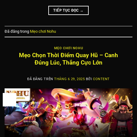
TIẾP TỤC ĐỌC
→
Đã đăng trong
Mẹo chơi Nohu
MẸO CHƠI NOHU
Mẹo Chọn Thời Điểm Quay Hũ – Canh
Đúng Lúc, Thắng Cực Lớn
ĐÃ ĐĂNG TRÊN
THÁNG 6 29, 2025
BỞI
CONTENT
29
Th6