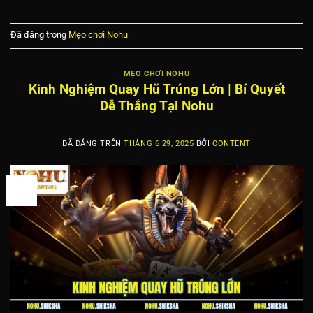
Đã đăng trong
Mẹo chơi Nohu
MẸO CHƠI NOHU
Kinh Nghiệm Quay Hũ Trúng Lớn | Bí Quyết
Dễ Thắng Tại Nohu
ĐÃ ĐĂNG TRÊN
THÁNG 6 29, 2025
BỞI
CONTENT
29
Th6