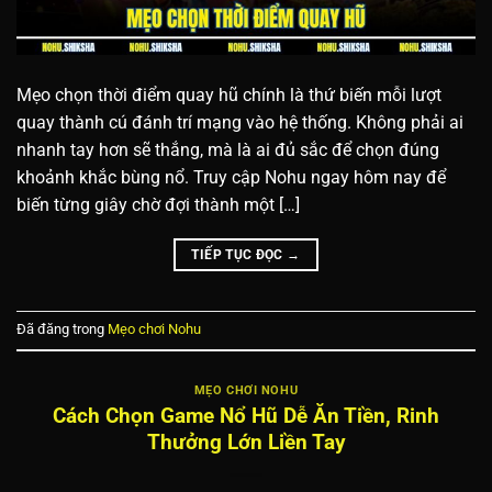
Mẹo chọn thời điểm quay hũ chính là thứ biến mỗi lượt
quay thành cú đánh trí mạng vào hệ thống. Không phải ai
nhanh tay hơn sẽ thắng, mà là ai đủ sắc để chọn đúng
khoảnh khắc bùng nổ. Truy cập Nohu ngay hôm nay để
biến từng giây chờ đợi thành một […]
TIẾP TỤC ĐỌC
→
Đã đăng trong
Mẹo chơi Nohu
MẸO CHƠI NOHU
Cách Chọn Game Nổ Hũ Dễ Ăn Tiền, Rinh
Thưởng Lớn Liền Tay