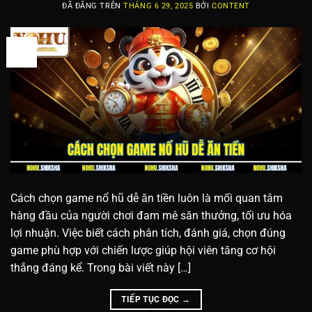
ĐÃ ĐĂNG TRÊN
THÁNG 6 29, 2025
BỞI
CONTENT
29
Th6
Cách chọn game nổ hũ dễ ăn tiền luôn là mối quan tâm
hàng đầu của người chơi đam mê săn thưởng, tối ưu hóa
lợi nhuận. Việc biết cách phân tích, đánh giá, chọn đúng
game phù hợp với chiến lược giúp hội viên tăng cơ hội
thắng đáng kể. Trong bài viết này […]
TIẾP TỤC ĐỌC
→