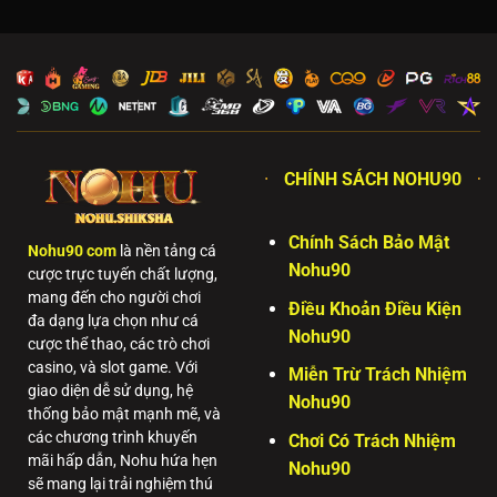
Jackpot
Khủng
CHÍNH SÁCH NOHU90
Chính Sách Bảo Mật
Nohu90 com
là nền tảng cá
Nohu90
cược trực tuyến chất lượng,
mang đến cho người chơi
Điều Khoản Điều Kiện
đa dạng lựa chọn như cá
Nohu90
cược thể thao, các trò chơi
casino, và slot game. Với
Miễn Trừ Trách Nhiệm
giao diện dễ sử dụng, hệ
Nohu90
thống bảo mật mạnh mẽ, và
các chương trình khuyến
Chơi Có Trách Nhiệm
mãi hấp dẫn, Nohu hứa hẹn
Nohu90
sẽ mang lại trải nghiệm thú