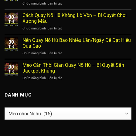
ở
Chức năng bình luận bị tắt
Sunwin
Quay
Giả
Nổ
Cách Quay Nổ Hũ Không Lỗ Vốn – Bí Quyết Chơi
Mạo
30
Hũ
–
Xương Máu
Th6
Cần
Cảnh
ở
Chức năng bình luận bị tắt
Chiến
Báo
Cách
Thuật
Người
Quay
Nên Quay Nổ Hũ Bao Nhiêu Lần/Ngày Để Đạt Hiệu
Gì?
Chơi
30
Nổ
Cung
Quả Cao
Tránh
Th6
Hũ
Cấp
Mất
ở
Chức năng bình luận bị tắt
Không
Mẹo
Tiền
Nên
Lỗ
Chơi
Oan
Quay
Mẹo Căn Thời Gian Quay Nổ Hũ – Bí Quyết Săn
Vốn
Hữu
30
Nổ
–
Jackpot Khủng
Hiệu
Th6
Hũ
Bí
ở
Chức năng bình luận bị tắt
Bao
Quyết
Mẹo
Nhiêu
Chơi
Căn
Lần/Ngày
Xương
Thời
DANH MỤC
Để
Máu
Gian
Đạt
Quay
Hiệu
Nổ
Quả
Danh
Hũ
Cao
mục
–
Bí
Quyết
Săn