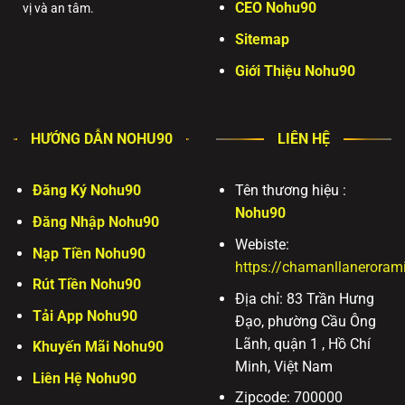
CEO Nohu90
vị và an tâm.
Sitemap
Giới Thiệu Nohu90
HƯỚNG DẪN NOHU90
LIÊN HỆ
Đăng Ký Nohu90
Tên thương hiệu :
Nohu90
Đăng Nhập Nohu90
Webiste:
Nạp Tiền Nohu90
https://chamanllaneroram
Rút Tiền Nohu90
Địa chỉ:
83 Trần Hưng
Tải App Nohu90
Đạo, phường Cầu Ông
Lãnh, quận 1 , Hồ Chí
Khuyến Mãi Nohu90
Minh, Việt Nam
Liên Hệ Nohu90
Zipcode:
700000