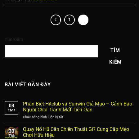
1
2
Tìm kiếm
TÌM
KIẾM
BÀI VIẾT GẦN ĐÂY
Phân Biệt Hitclub và Sunwin Giả Mạo – Cảnh Báo
03
Người Chơi Tránh Mất Tiền Oan
Th11
ở
Chức năng bình luận bị tắt
Phân
Biệt
Quay Nổ Hũ Cần Chiến Thuật Gì? Cung Cấp Mẹo
30
Hitclub
Chơi Hữu Hiệu
Th6
và