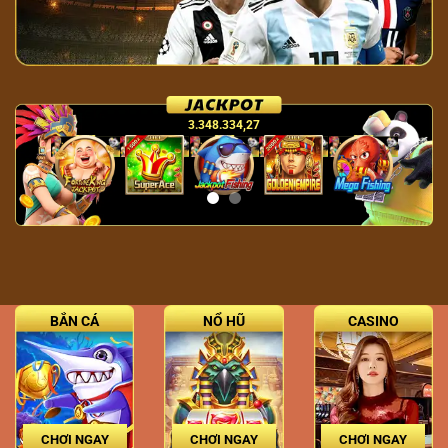
3.348.334,27
BẮN CÁ
NỔ HŨ
CASINO
CHƠI NGAY
CHƠI NGAY
CHƠI NGAY