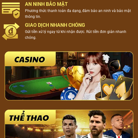
AN NINH BẢO MẬT
Phương thức thanh toán đa dạng, đảm bảo an ninh và bảo mật
thông tin.
GIAO DỊCH NHANH CHÓNG
Gửi tiền xử lý ngay từ khi nhận được. Rút tiền đơn giản nhanh
chóng.