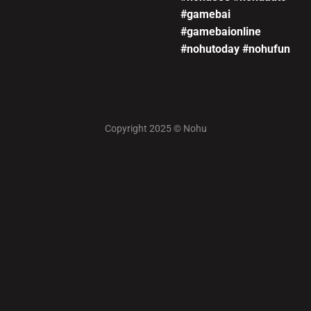
https://chamanllaneroramirolopez.com.co/
#gamebai
#gamebaionline
Tìm kiếm nhanh: Nohu, Nohu90, Nohu90 com, Nổ hũ, slot
#nohutoday #nohufun
game nổ hũ hay, game nổ hũ, nổ hủ, nổ hũ đổi thưởng,
Nohu52, Nohucom,…
Copyright 2025 © Nohu