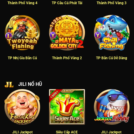
Thành Phố Vàng 4
TP Câu Cá Phát Tài
Thành Phố Vàng 3
TP Nhị Gia Bắn Cá
Thành Phố Vàng 2
TP Bắn Cá Dễ Dàng
JILI NỔ HŨ
JILI Jackpot
Siêu Cấp ACE
JILI Jackpot