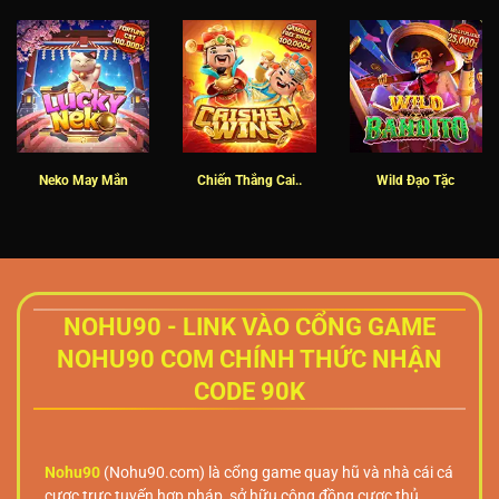
Neko May Mắn
Chiến Thắng Cai..
Wild Đạo Tặc
NOHU90 - LINK VÀO CỔNG GAME
NOHU90 COM CHÍNH THỨC NHẬN
CODE 90K
Nohu90
(Nohu90.com) là cổng game quay hũ và nhà cái cá
cược trực tuyến hợp pháp, sở hữu cộng đồng cược thủ