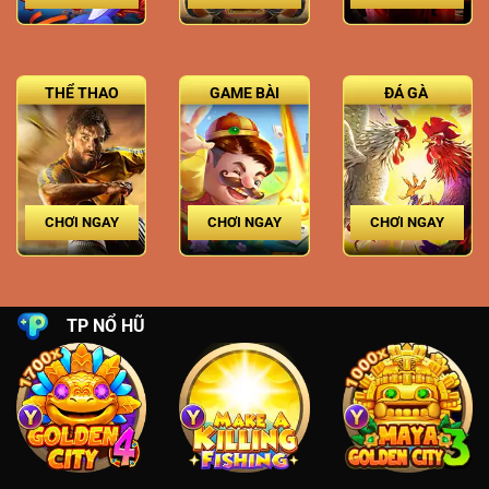
THỂ THAO
GAME BÀI
ĐÁ GÀ
CHƠI NGAY
CHƠI NGAY
CHƠI NGAY
TP NỔ HŨ